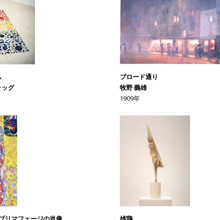
ム
ブロード通り
ラッグ
牧野 義雄
1909年
･プリマフェージの肖像
雄鶏