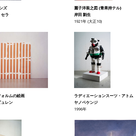
ンズ
麗子洋装之図 (青果持テル)
・セラ
岸田 劉生
1921年 (大正10)
フォルムの絵画
ラディエーションスーツ・アトム
ビュレン
ヤノベケンジ
1996年