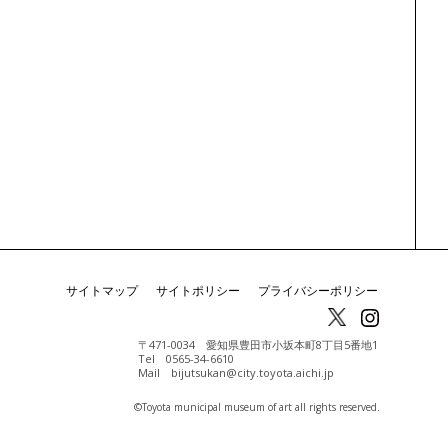
サイトマップ
サイトポリシー
プライバシーポリシー
〒471-0034 愛知県豊田市小坂本町8丁目5番地1
Tel 0565-34-6610
Mail bijutsukan@city.toyota.aichi.jp
©️Toyota municipal museum of art all rights reserved.