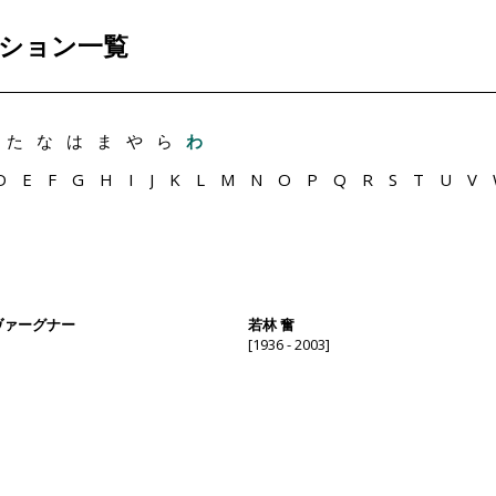
ション一覧
た
な
は
ま
や
ら
わ
D
E
F
G
H
I
J
K
L
M
N
O
P
Q
R
S
T
U
V
ヴァーグナー
若林 奮
[1936 - 2003]