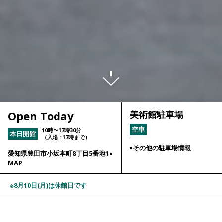
Open Today
美術館駐車場
空車
10時〜17時30分
本日開館
（入場 : 17時まで）
その他の駐車場情報
愛知県豊田市小坂本町8丁目5番地1
MAP
※8月10日(月)は休館日です
Exhibition