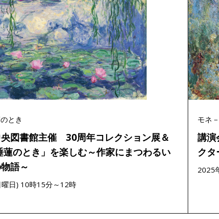
蓮のとき
モネ
央図書館主催 30周年コレクション展＆
講演
睡蓮のとき」を楽しむ～作家にまつわるい
クタ
の物語～
202
日曜日) 10時15分～12時