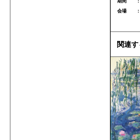
期間 
会場 
関連す