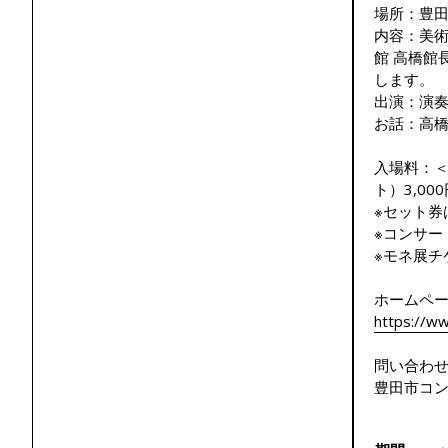
場所：豊
内容：美術
館 高橋館
します。
出演：演
お話：高
入場料：＜
ト）3,000
※セット券
※コンサー
※モネ展チ
ホームペ
https://ww
問い合わ
豊田市コンサ