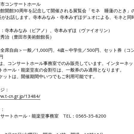
田市コンサートホール
館開館30周年を記念して開催される展覧会「モネ 睡蓮のとき」
長がお話します。寺本みなみ・寺本みずほデュオによる、モネと同
奏：寺本みなみ（ピアノ）、寺本みずほ（ヴァイオリン）
橋秀治（豊田市美術館館長）
全席自由＞一般／1,000円、4歳～中学生／500円、セット券（
円
は、コンサートホール事務室でのみ販売しています。インターネッ
トホール・能楽堂友の会割引は、一般券のみ適用となります。
ケットは、開催期間中いつでもご利用可能です。
ージ：
w.t-cn.gr.jp/13484/
せ：
ートホール・能楽堂事務室 TEL：0565-35-8200