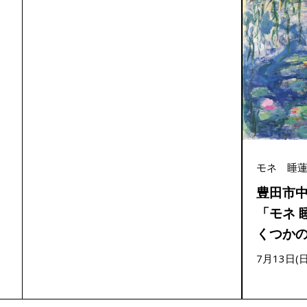
モネ 睡
豊田市中
「モネ 
くつか
7月13日(