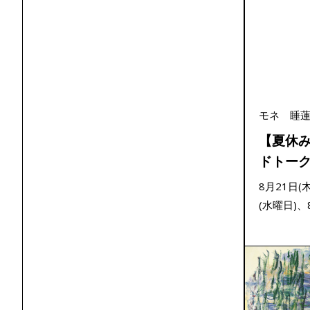
モネ 睡
【夏休
ドトー
8月21日(
(水曜日)、