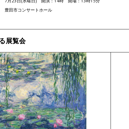
：
7月23日(水曜日) 開演：14時 開場：13時15分
：
豊田市コンサートホール
る展覧会