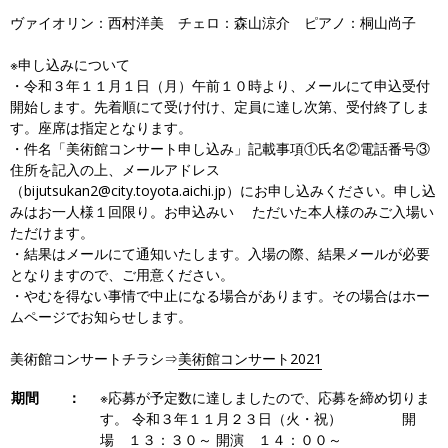
ヴァイオリン：西村洋美 チェロ：森山涼介 ピアノ：桐山尚子
※申し込みについて
・令和３年１１月１日（月）午前１０時より、メールにて申込受付
開始します。先着順にて受け付け、定員に達し次第、受付終了しま
す。座席は指定となります。
・件名「美術館コンサート申し込み」記載事項①氏名②電話番号③
住所を記入の上、メールアドレス
（bijutsukan2@city.toyota.aichi.jp）にお申し込みください。申し込
みはお一人様１回限り。お申込みい ただいた本人様のみご入場い
ただけます。
・結果はメールにて通知いたします。入場の際、結果メールが必要
となりますので、ご用意ください。
・やむを得ない事情で中止になる場合があります。その場合はホー
ムページでお知らせします。
美術館コンサートチラシ⇒
美術館コンサート2021
期間 ：
※応募が予定数に達しましたので、応募を締め切りま
す。 令和３年１１月２３日（火・祝） 開
場 １３：３０～ 開演 １４：００～