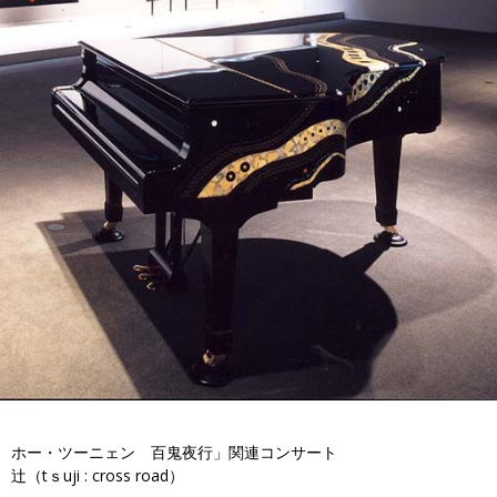
ホー・ツーニェン 百鬼夜行」関連コンサート
辻（tｓuji : cross road）