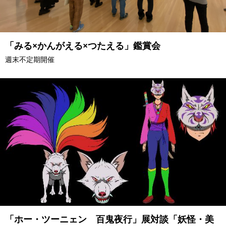
「みる×かんがえる×つたえる」鑑賞会
週末不定期開催
「ホー・ツーニェン 百鬼夜行」展対談「妖怪・美