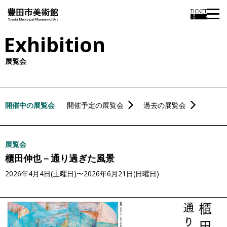
本
TICKET
文
Exhibition
に
ス
展覧会
キ
ッ
プ
開催中の展覧会
開催予定の展覧会
過去の展覧会
展覧会
櫃田伸也－通り過ぎた風景
2026年4月4日(土曜日)〜2026年6月21日(日曜日)