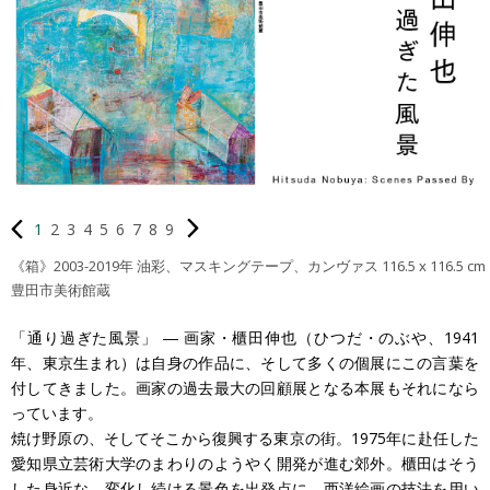
1
2
3
4
5
6
7
8
9
《箱》2003-2019年 油彩、マスキングテープ、カンヴァス 116.5 x 116.5 cm
豊田市美術館蔵
「通り過ぎた風景」 ― 画家・櫃田伸也（ひつだ・のぶや、1941
年、東京生まれ）は自身の作品に、そして多くの個展にこの言葉を
付してきました。画家の過去最大の回顧展となる本展もそれになら
っています。
焼け野原の、そしてそこから復興する東京の街。1975年に赴任した
愛知県立芸術大学のまわりのようやく開発が進む郊外。櫃田はそう
した身近な、変化し続ける景色を出発点に、西洋絵画の技法を用い