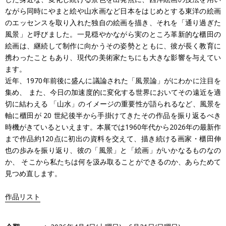
ながら同時にやまと絵や山水画など日本をはじめとする東洋の絵画
のエッセンスを取り入れた独自の絵画を描き、それを「通り過ぎた
風景」と呼びました。一見穏やかながら実のところ革新的な櫃田の
絵画は、継続して制作に向かうその姿勢とともに、彼が長く教育に
携わったこともあり、現代の美術家たちにも大きな影響を与えてい
ます。
近年、1970年前後に盛んに議論された「風景論」がにわかに注目を
集め、 また、今日の加速度的に変化する世界においてその遠近を適
切に結わえる 「山水」のイメージの重要性が語られるなど、風景を
軸に櫃田が 20 世紀後半から手掛けてきたその作品を振り返るべき
時機がきているといえます。本展では1960年代から2026年の最新作
まで作品約120点に初出の資料を交えて、描き続ける画家・櫃田伸
也の歩みを振り返り、彼の「風景」と「絵画」がいかなるものなの
か、 そこから私たちは何を汲み取ることができるのか、あらためて
見つめ直します。
作品リスト