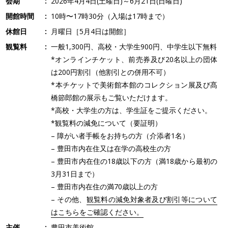
会期
2026年4月4日(土曜日)～6月21日(日曜日)
開館時間
10時〜17時30分（入場は17時まで）
休館日
月曜日［5月4日は開館］
観覧料
一般1,300円、高校・大学生900円、中学生以下無料
*オンラインチケット、前売券及び20名以上の団体
は200円割引（他割引との併用不可）
*本チケットで美術館本館のコレクション展及び髙
橋節郎館の展示もご覧いただけます。
*高校・大学生の方は、学生証をご提示ください。
*観覧料の減免について（要証明）
– 障がい者手帳をお持ちの方（介添者1名）
– 豊田市内在住又は在学の高校生の方
– 豊田市内在住の18歳以下の方（満18歳から最初の
3月31日まで）
– 豊田市内在住の満70歳以上の方
– その他、
観覧料の減免対象者及び割引等について
はこちらをご確認ください。
主催
豊田市美術館