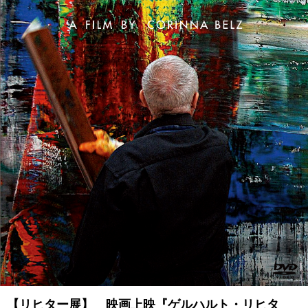
【リヒター展】 映画上映『ゲルハルト・リヒタ