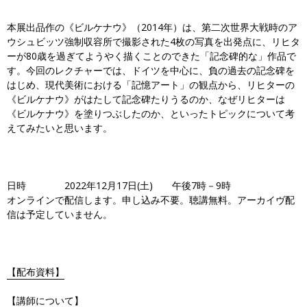
本展出品作の《ビルケナウ》（2014年）は、第二次世界大戦時のア
ウシュビッツ強制収容所で撮影された4枚の写真を出発点に、リヒタ
ーが80歳を過ぎてようやく描くことのできた「記念碑的な」作品で
す。今回のレクチャーでは、ドイツを中心に、負の過去の記念碑を
はじめ、現代美術における「記憶アート」の観点から、リヒターの
《ビルケナウ》がはたして記念碑たりうるのか、なぜリヒターは
《ビルケナウ》を塗りつぶしたのか、といったトピックについて考
えてみたいと思います。
日時 2022年12月17日(土) 午後7時－9時
オンラインで配信します。申し込み不要。聴講無料。アーカイヴ配
信は予定していません。
【配布資料】
【講師について】