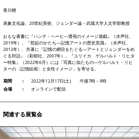
香川檀
表象文化論、20世紀美術、ジェンダー論・武蔵大学人文学部教授
おもな著書に『ハンナ・ヘーヒ―透視のイメージ遊戯』（水声社、
2019年）、『想起のかたち―記憶アートの歴史意識』（水声社、
2012年）、共著に『記憶の網目をたぐる―アートとジェンダーをめ
ぐる対話』（彩樹社、2007年）。『ユリイカ ゲルハルト・リヒタ
ー特集』（2022年6月）には「写真に似たもの―ゲルハルト・リヒ
ターの〈記憶絵画〉と女性イメージ」を寄せる。
期間 ：
2022年12月17日(土) 午後7時－9時
会場 ：
オンラインで配信
関連する展覧会