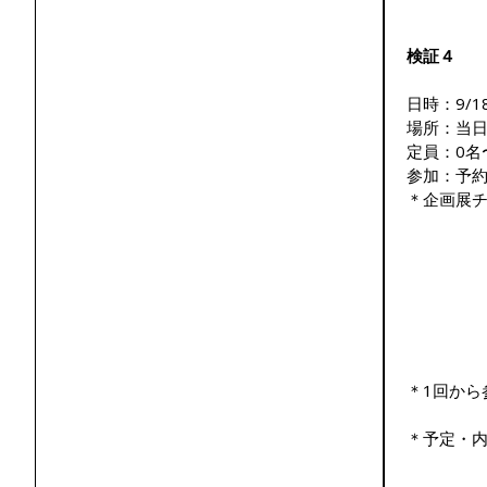
検証４
日時：9/1
場所：当
定員：0名
参加：予
＊企画展
＊1回から
＊予定・