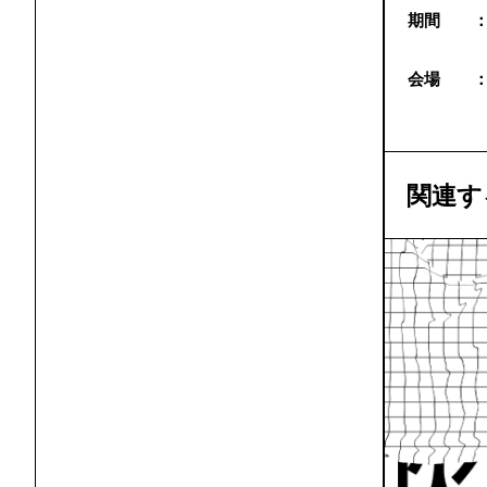
期間 
会場 
関連す