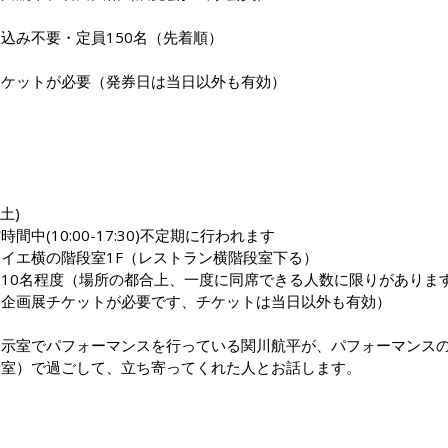
込み不要・定員150名（先着順）
チケットが必要（発券日は当日以外も有効）
土)
間中(10:00-17:30)不定期に行われます
イエ横の階段室1F（レストラン横階段室下る）
10名程度（場所の都合上、一度に同席できる人数に限りがありま
（企画展チケットが必要です、チケットは当日以外も有効）
展示室でパフォーマンスを行っている関川航平が、パフォーマンス
段室）で過ごして、立ち寄ってくれた人とお話します。