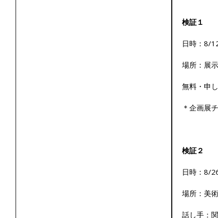
検証１
日時：8/12(
場所：展
無料・申し
＊企画展
検証２
日時：8/26(
場所：美
話し手：