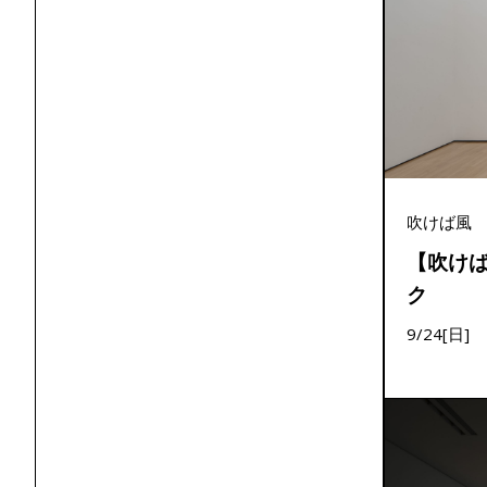
吹けば風
【吹け
ク
9/24[日]