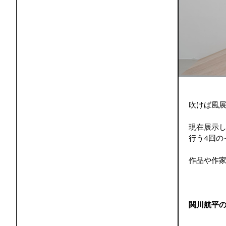
吹けば風
現在展示
行う4回の
作品や作
関川航平