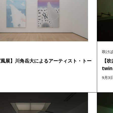
吹け
ば風展】川角岳大によるアーティスト・トー
【吹
twin
9月3