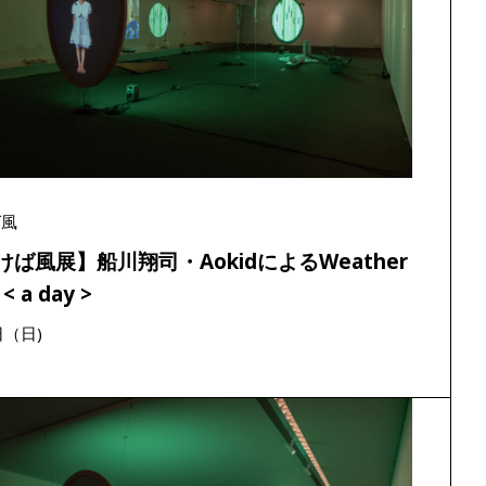
ば風
けば風展】船川翔司・AokidによるWeather
 < a day >
日（日)