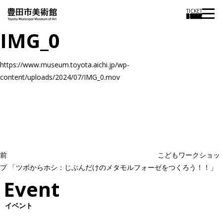
TICKET
IMG_0
https://www.museum.toyota.aichi.jp/wp-
content/uploads/2024/07/IMG_0.mov
投
過
稿
去
ナ
ビ
の
ゲ
投
ー
稿
シ
ョ
前
こどもワークショッ
ン
プ 「ツボからホシ：じぶんだけのメタモルフォーゼをつくろう！！」
Event
イベント