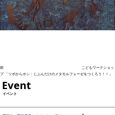
投
過
稿
去
ナ
ビ
の
ゲ
投
ー
稿
シ
ョ
前
こどもワークショッ
ン
プ 「ツボからホシ：じぶんだけのメタモルフォーゼをつくろう！！」
Event
イベント