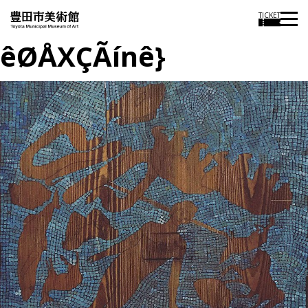
TICKET
êØÅXÇÃínê}