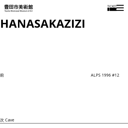
TICKET
HANASAKAZIZI
投
過
稿
去
ナ
ビ
の
ゲ
投
ー
稿
シ
ョ
前
ALPS 1996 #12
ン
次
の
投
稿
次
Cave