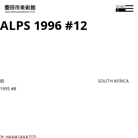
TICKET
ALPS 1996 #12
投
過
稿
去
ナ
ビ
の
ゲ
投
ー
稿
シ
ョ
前
SOUTH AFRICA
ン
1995 #8
次
の
投
稿
次
HANASAKAZIZI