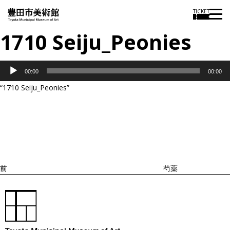
TICKET
1710 Seiju_Peonies
音
00:00
00:00
声
“1710 Seiju_Peonies”
プ
投
過
レ
稿
去
ナ
ー
ビ
の
ヤ
ゲ
投
ー
ー
稿
シ
ョ
前
芍薬
ン