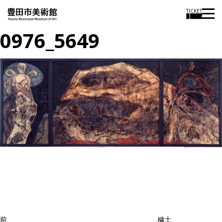
TICKET
0976_5649
投
過
稿
去
ナ
ビ
の
ゲ
投
ー
稿
シ
ョ
前
穢土