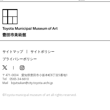
ン
サイトマップ
サイトポリシー
プライバシーポリシー
〒471-0034 愛知県豊田市小坂本町8丁目5番地1
Tel 0565-34-6610
Mail bijutsukan@city.toyota.aichi.jp
©️Toyota municipal museum of art all rights reserved.