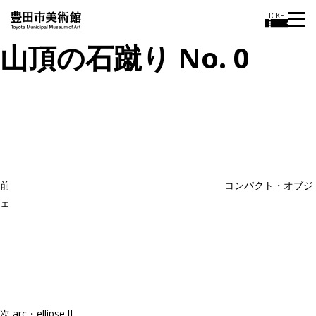
TICKET
山頂の石蹴り No. 0
投
過
稿
去
ナ
ビ
の
ゲ
投
ー
稿
シ
ョ
前
コンパクト・オブジ
ン
ェ
次
の
投
稿
次
arc・ellipse Ⅱ