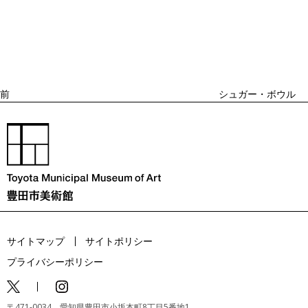
投
過
稿
去
ナ
ビ
の
ゲ
投
ー
稿
シ
ョ
前
シュガー・ボウル
ン
サイトマップ
サイトポリシー
プライバシーポリシー
〒471-0034 愛知県豊田市小坂本町8丁目5番地1