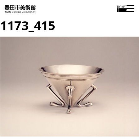
TICKET
1173_415