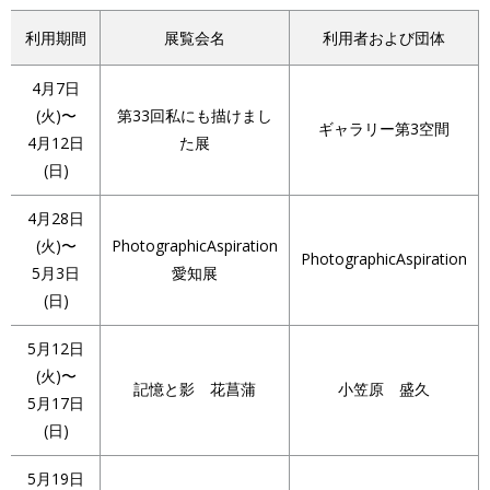
利用期間
展覧会名
利用者および団体
4月7日
(火)〜
第33回私にも描けまし
ギャラリー第3空間
4月12日
た展
(日)
4月28日
(火)〜
PhotographicAspiration
PhotographicAspiration
5月3日
愛知展
(日)
5月12日
(火)〜
記憶と影 花菖蒲
小笠原 盛久
5月17日
(日)
5月19日