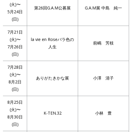
(火)〜
第26回G.A.M公募展
G.A.M展 中島 純一
5月24日
(日)
7月21日
(火)〜
la vie en Roseバラ色の
前嶋 芳枝
7月26日
人生
(日)
7月28日
(火)〜
ありがたきかな展
小澤 清子
8月2日
(日)
8月25日
(火)〜
K-TEN.32
小林 豊
8月30日
(日)