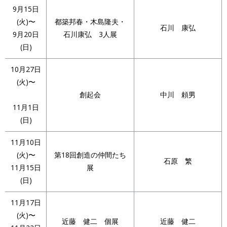
9月15日
(火)〜
都築邦春・木島隆夫・
石川 康弘
9月20日
石川康弘 3人展
(日)
10月27日
(火)〜
創起会
中川 頼男
11月1日
(日)
11月10日
(火)〜
第18回創造の仲間たち
石原 繁
11月15日
展
(日)
11月17日
(火)〜
近藤 健二 個展
近藤 健二