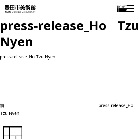
TICKET
press-release_Ho Tzu
Nyen
press-release_Ho Tzu Nyen
投
過
稿
去
ナ
ビ
の
ゲ
投
ー
稿
シ
ョ
前
press-release_Ho
ン
Tzu Nyen