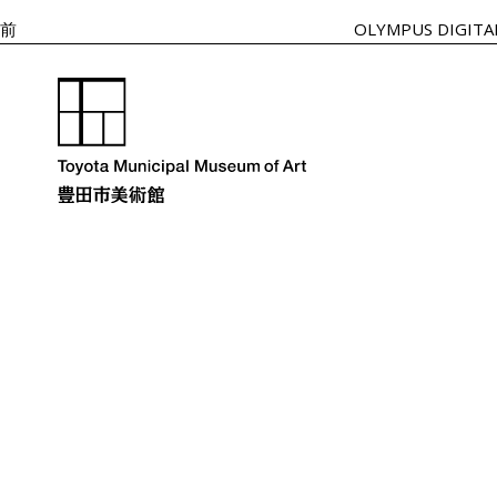
ー
稿
シ
前
OLYMPUS DIGITA
ョ
ン