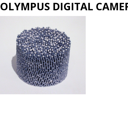
OLYMPUS DIGITAL CAME
投
過
稿
去
ナ
の
ビ
投
ゲ