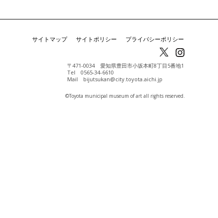
サイトマップ
サイトポリシー
プライバシーポリシー
〒471-0034 愛知県豊田市小坂本町8丁目5番地1
Tel 0565-34-6610
Mail bijutsukan@city.toyota.aichi.jp
©️Toyota municipal museum of art all rights reserved.