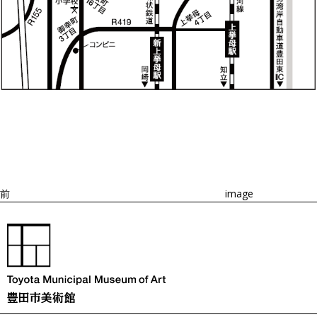
投
過
稿
去
ナ
ビ
の
ゲ
投
ー
稿
シ
ョ
前
image
ン