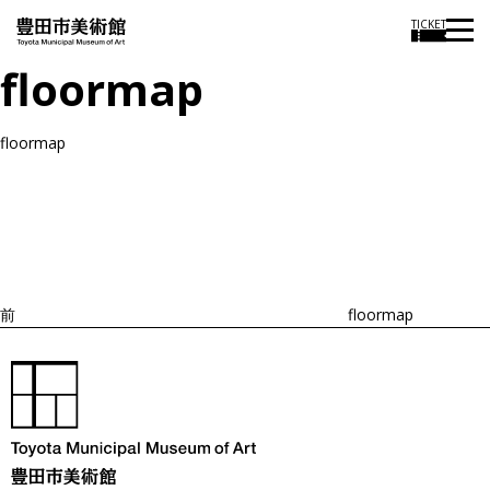
TICKET
floormap
floormap
投
過
稿
去
ナ
ビ
の
ゲ
投
ー
稿
シ
ョ
前
floormap
ン