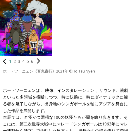
1
2
3
4
5
6
ホー・ツーニェン《百鬼夜行》2021年 ©Ho Tzu Nyen
ホー・ツーニェンは 、映像、インスタレーション 、サウンド、演劇
といった多領域を横断しつつ、時に妖艶に、時にダイナミックに観
る者を魅了しながら、出身地のシンガポールを軸にアジアを舞台に
した作品を展開します。
本展では、奇怪かつ滑稽な100の妖怪たちが闇を練り歩きます。そ
こには、第二次世界大戦中にマレー（シンガポールは1963年にマレ
ー連邦から独立）で活動した日本人も、 妖怪たちの姿を借りて登場