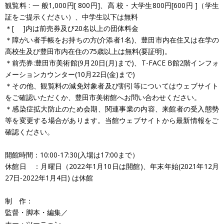
観覧料 : 一 般1,000円[ 800円]、高 校・大学生800円[600円 ]（学生
証をご提示ください）、中学生以下は無料
＊[ ]内は前売券及び20名以上の団体料金
＊障がい者手帳をお持ちの方(介添者1名)、豊田市内在住又は在学の
高校生及び豊田市内在住の75歳以上は無料(要証明)。
＊前売券:豊田市美術館(9月20日(月)まで)、T-FACE B館2階インフォ
メーションカウンター(10月22日(金)まで)
＊その他、観覧料の減免対象者及び割引等についてはウェブサイト
をご確認いただくか、豊田市美術館へお問い合わせください。
＊感染症拡大防止のため会期、関連事業の内容、来館者の受入態勢
等を変更する場合があります。当館ウェブサイトから最新情報をご
確認ください。
開館時間：10:00-17:30(入場は17:00まで）
休館日 ：月曜日（2022年1月10日は開館)、年末年始(2021年12月
27日‐2022年1月4日) は休館
制 作：
監督・脚本・編集／
ホー・ツーニェン