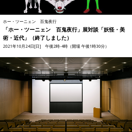
ホー・ツーニェン 百鬼夜行
「ホー・ツーニェン 百鬼夜行」展対談「妖怪・美
術・近代」（終了しました）
2021年10月24日[日] 午後2時-4時（開場 午後1時30分）