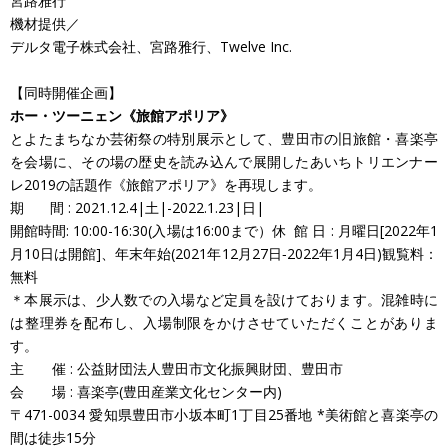
宮路雅行
機材提供／
デルタ電子株式会社、宮路雅行、Twelve Inc.
【同時開催企画】
ホー・ツーニェン《旅館アポリア》
とよたまちなか芸術祭の特別展示として、豊田市の旧旅館・喜楽亭
を会場に、その場の歴史を読み込んで展開したあいちトリエンナー
レ2019の話題作《旅館アポリア》を再現します。
期 間 : 2021.12.4|土|-2022.1.23|日|
開館時間: 10:00-16:30(入場は16:00まで）休 館 日 : 月曜日[2022年1
月10日は開館]、年末年始(2021年12月27日‐2022年1月4日)観覧料：
無料
＊本展示は、少人数での入場など定員を設けております。混雑時に
は整理券を配布し、入場制限をかけさせていただくことがありま
す。
主 催 : 公益財団法人豊田市文化振興財団、豊田市
会 場 : 喜楽亭(豊田産業文化センター内)
〒471-0034 愛知県豊田市小坂本町1丁目25番地 *美術館と喜楽亭の
間は徒歩15分