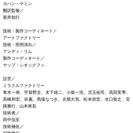
ヨハン・ヤミン
翻訳監修／
新井知行
技術・製作コーディネート／
アートファクトリー
技術・照明演出／
アンディ・リム
製作コーディネート／
ヤップ・シオックフィ
設営／
ミラクルファクトリー
青木一将、宇留野圭、木下雄二、小柴一浩、児玉祐司、髙田実季、
高橋和宏、谷薫、馬場なつき、古畑大気、松本崇宏、水口智之、宮
路雅行、山本将吾
技術者／
田中信至
技術補佐／