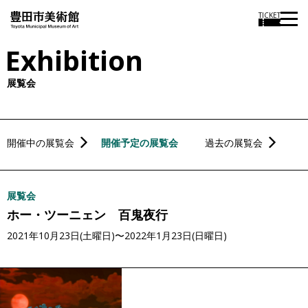
本
TICKET
文
Exhibition
に
ス
展覧会
キ
ッ
プ
開催中の展覧会
開催予定の展覧会
過去の展覧会
展覧会
ホー・ツーニェン 百鬼夜行
2021年10月23日(土曜日)〜2022年1月23日(日曜日)