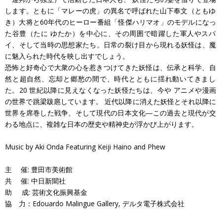
します。ともに「マレーの虎」の異名で呼ばれた山下奉文（ともゆ
き）大将と60年代のヒーロー番組「怪傑ハリマオ」のモデルになっ
た谷豊（たに ゆたか）を中心に、その周囲で暗躍した軍人やスパ
イ、そして当時の思想家たち。日常の裂け目から現れる妖怪は、魔
に魅入られた時代を映し出すでしょう。
恐怖と好奇心で大衆の心を惹きつけてきた妖怪は、伝承と科学、自
然と超自然、忘却と郷愁の間で、時代とともに揺れ動いてきまし
た。20 世紀以降に見えなくなった妖怪たちは、今や アニメや漫画
の世界で跳梁跋扈しています。 近代以降に消えた妖怪とそれ以降に
世界を席巻した戦争、そして現代の日本文化―この過去と現代が交
わる地点に、複雑な日本の歴史や精神史が浮かび上がります。
Music by Aki Onda Featuring Keiji Haino and Phew
主 催: 豊田市美術館
共 催: 中日新聞社
助 成: 芸術文化振興基金
協 力：Edouardo Malingue Gallery, デルタ電子株式会社