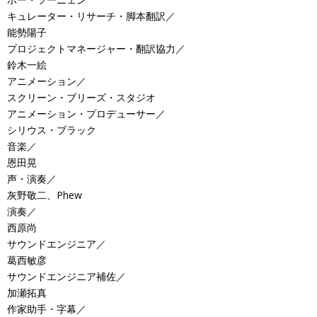
キュレーター・リサーチ・脚本翻訳／
能勢陽子
プロジェクトマネージャー・翻訳協力／
鈴木一絵
アニメーション／
スクリーン・ブリーズ・スタジオ
アニメーション・プロデューサー／
シリウス・ブラック
音楽／
恩田晃
声・演奏／
灰野敬二、Phew
演奏／
西原尚
サウンドエンジニア／
葛西敏彦
サウンドエンジニア補佐／
加瀬拓真
作家助手・字幕／