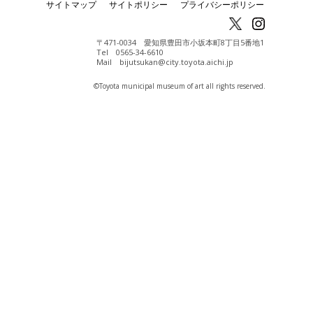
サイトマップ
サイトポリシー
プライバシーポリシー
〒471-0034 愛知県豊田市小坂本町8丁目5番地1
Tel 0565-34-6610
Mail bijutsukan@city.toyota.aichi.jp
©️Toyota municipal museum of art all rights reserved.