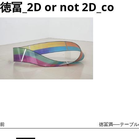
徳冨_2D or not 2D_co
投
過
稿
去
ナ
の
ビ
投
ゲ
ー
稿
シ
前
徳冨満──テーブ
ョ