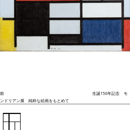
投
過
稿
去
ナ
ビ
の
ゲ
投
ー
稿
シ
ョ
前
生誕150年記念 モ
ン
ンドリアン展 純粋な絵画をもとめて