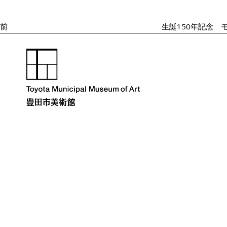
投
ゲ
ー
稿
シ
前
生誕150年記念 
ョ
ン