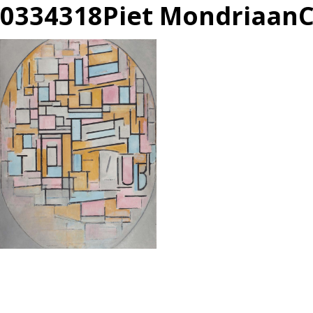
0334318Piet MondriaanC
投
過
稿
去
ナ
の
ビ