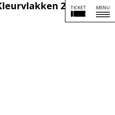
Kleurvlakken 2POST 2010
TICKET
MENU