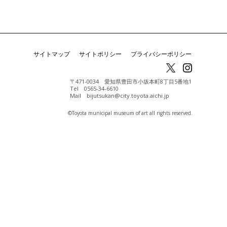
サイトマップ
サイトポリシー
プライバシーポリシー
〒471-0034 愛知県豊田市小坂本町8丁目5番地1
Tel 0565-34-6610
Mail bijutsukan@city.toyota.aichi.jp
©️Toyota municipal museum of art all rights reserved.