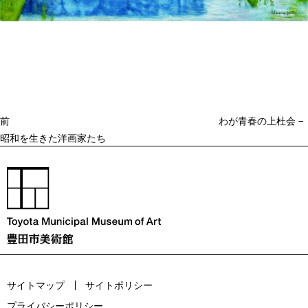
投
過
稿
去
ナ
ビ
の
ゲ
投
ー
稿
シ
ョ
前
わが青春の上杜会 −
ン
昭和を生きた洋画家たち
サイトマップ
サイトポリシー
プライバシーポリシー