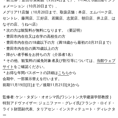
ォメーション（10月20日まで）、
メグリア11店舗（10月20日まで、取扱店舗：本店、エムパーク店、
セントレ、藤岡店、三好店、若園店、志賀店、朝日店、井上店、は
なぞの店、うねべ店）
＊次の方は観覧料が無料になります。（要証明）
・豊田市内在住又は在学の高校生の方
・豊田市内在住の18歳以下の方（満18歳から最初の3月31日まで）
・豊田市内在住の満70歳以上の方
・障がい者手帳をお持ちの方（介添者1名）
＊その他、観覧料の減免対象者及び割引等については、
当館ウェブ
サイト
をご確認ください。
＊お得な年間パスポートの詳細は
こちら
から
会期中、一部展示替えを行います。
前期11月19日[日]まで／後期11月21日[火]から
監修者: ケン・タダシ・オオシマ氏(ワシントン大学建築学部教授 )
特別アドヴァイザー: ジェニファー・グレイ氏(フランク・ロイド・
ライト財団副代表、タリアセン・インスティテュート・ディレクタ
ー