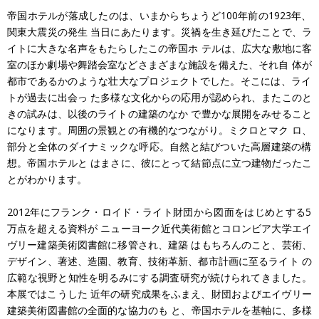
帝国ホテルが落成したのは、いまからちょうど100年前の1923年、
関東大震災の発生 当日にあたります。災禍を生き延びたことで、ラ
イトに大きな名声をもたらしたこの帝国ホ テルは、広大な敷地に客
室のほか劇場や舞踏会室などさまざまな施設を備えた、それ自 体が
都市であるかのような壮大なプロジェクトでした。そこには、ライ
トが過去に出会っ た多様な文化からの応用が認められ、またこのと
きの試みは、以後のライトの建築のなか で豊かな展開をみせること
になります。周囲の景観との有機的なつながり。ミクロとマク ロ、
部分と全体のダイナミックな呼応。自然と結びついた高層建築の構
想。帝国ホテルと はまさに、彼にとって結節点に立つ建物だったこ
とがわかります。
2012年にフランク・ロイド・ライト財団から図面をはじめとする5
万点を超える資料が ニューヨーク近代美術館とコロンビア大学エイ
ヴリー建築美術図書館に移管され、建築 はもちろんのこと、芸術、
デザイン、著述、造園、教育、技術革新、都市計画に至るライト の
広範な視野と知性を明るみにする調査研究が続けられてきました。
本展ではこうした 近年の研究成果をふまえ、財団およびエイヴリー
建築美術図書館の全面的な協力のも と、帝国ホテルを基軸に、多様