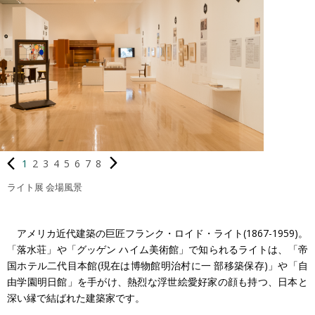
1
2
3
4
5
6
7
8
ライト展 会場風景
アメリカ近代建築の巨匠フランク・ロイド・ライト(1867-1959)。
「落水荘」や「グッゲン ハイム美術館」で知られるライトは、「帝
国ホテル二代目本館(現在は博物館明治村に一 部移築保存)」や「自
由学園明日館」を手がけ、熱烈な浮世絵愛好家の顔も持つ、日本と
深い縁で結ばれた建築家です。