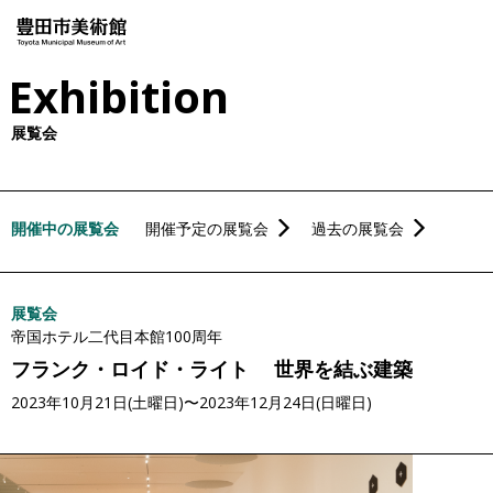
本
文
Exhibition
に
ス
展覧会
キ
ッ
プ
開催中の展覧会
開催予定の展覧会
過去の展覧会
展覧会
帝国ホテル二代目本館100周年
フランク・ロイド・ライト 世界を結ぶ建築
2023年10月21日(土曜日)〜2023年12月24日(日曜日)