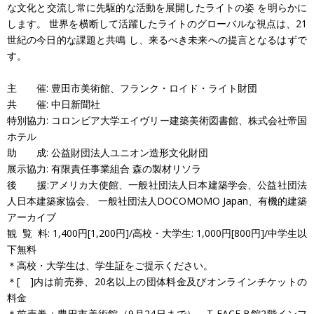
な文化と交流し常に先駆的な活動を展開したライトの姿 を明らかに
します。 世界を横断して活躍したライトのグローバルな視点は、21
世紀の今日的な課題と共鳴 し、来るべき未来への提言となるはずで
す。
主 催: 豊田市美術館、フランク・ロイド・ライト財団
共 催: 中日新聞社
特別協力: コロンビア大学エイヴリー建築美術図書館、株式会社帝国
ホテル
助 成: 公益財団法人ユニオン造形文化財団
展示協力: 有限責任事業組合 森の製材リソラ
後 援:アメリカ大使館、一般社団法人日本建築学会、公益社団法
人日本建築家協会、 一般社団法人DOCOMOMO Japan、有機的建築
アーカイブ
観 覧 料: 1,400円[1,200円]/高校・大学生: 1,000円[800円]/中学生以
下無料
＊高校・大学生は、学生証をご提示ください。
＊[ ]内は前売券、20名以上の団体料金及びオンラインチケットの
料金
＊前売券：豊田市美術館（9月24日まで）、T-FACE B館2階インフ