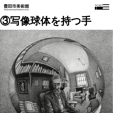
TICKET
③写像球体を持つ手