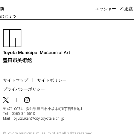
シ
ョ
前
エッシャー 不思議
ン
のヒミツ
サイトマップ
サイトポリシー
プライバシーポリシー
〒471-0034 愛知県豊田市小坂本町8丁目5番地1
Tel 0565-34-6610
Mail bijutsukan@city.toyota.aichi.jp
©️Toyota municipal museum of art all rights reserved.