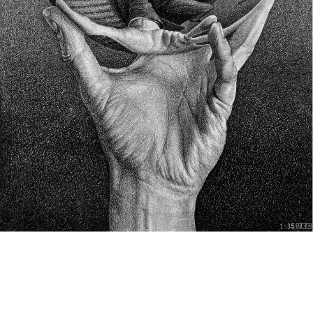
投
過
稿
去
ナ
ビ
の
ゲ
投
ー
稿