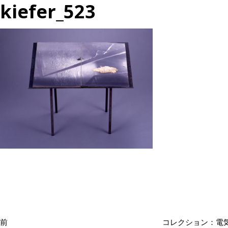
kiefer_523
投
過
稿
去
ナ
の
ビ
投
ゲ
ー
稿
シ
前
コレクション：電