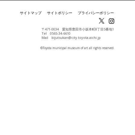
サイトマップ
サイトポリシー
プライバシーポリシー
〒471-0034 愛知県豊田市小坂本町8丁目5番地1
Tel 0565-34-6610
Mail bijutsukan@city.toyota.aichi.jp
©️Toyota municipal museum of art all rights reserved.