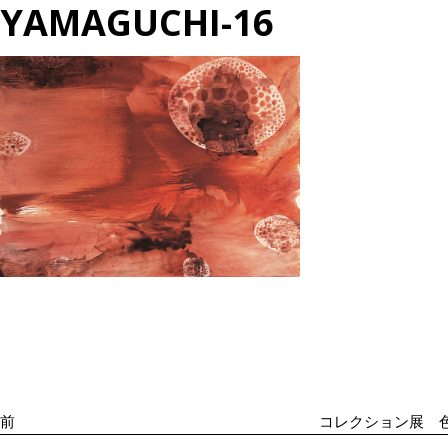
YAMAGUCHI-16
投
過
稿
去
ナ
の
ビ
投
ゲ
ー
稿
シ
前
コレクション展 