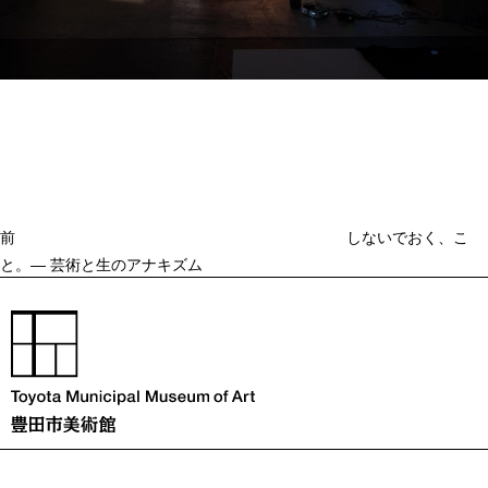
投
過
稿
去
ナ
ビ
の
ゲ
投
ー
稿
シ
ョ
前
しないでおく、こ
ン
と。― 芸術と生のアナキズム