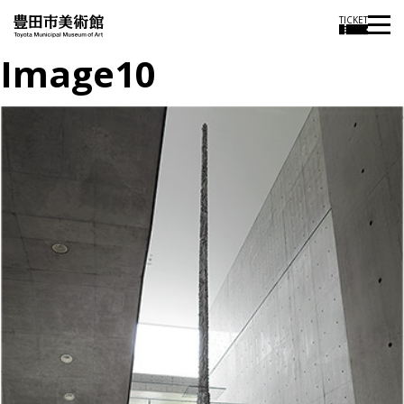
TICKET
Image10