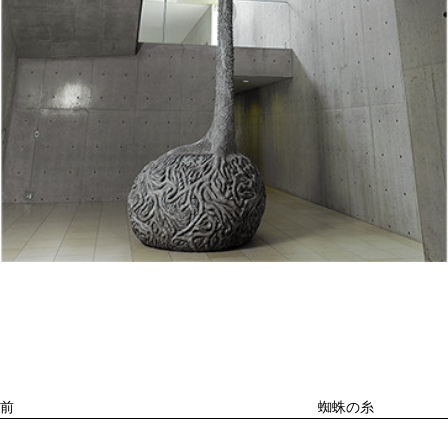
投
過
稿
去
ナ
ビ
の
ゲ
投
ー
稿
シ
ョ
前
蜘蛛の糸
ン