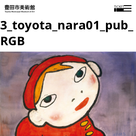
TICKET
3_toyota_nara01_pub_
RGB