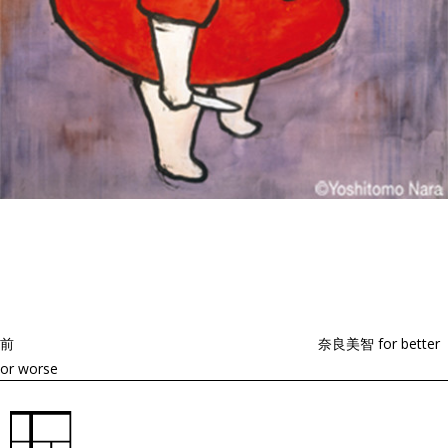
投
過
稿
去
ナ
ビ
の
ゲ
投
ー
稿
シ
ョ
前
奈良美智 for better
ン
or worse