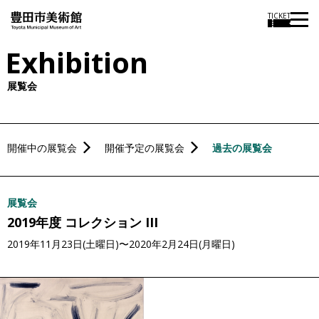
本
TICKET
文
Exhibition
に
ス
展覧会
キ
ッ
プ
開催中の展覧会
開催予定の展覧会
過去の展覧会
展覧会
2019年度 コレクション III
2019年11月23日(土曜日)〜2020年2月24日(月曜日)