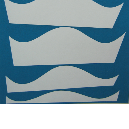
投
過
稿
去
ナ
ビ
の
ゲ
投