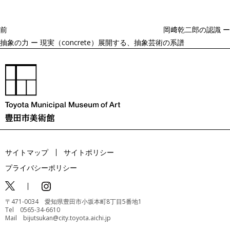
ー
稿
シ
ョ
前
岡﨑乾二郎の認識 ー
ン
抽象の力 ー 現実（concrete）展開する、抽象芸術の系譜
サイトマップ
サイトポリシー
プライバシーポリシー
〒471-0034 愛知県豊田市小坂本町8丁目5番地1
Tel 0565-34-6610
Mail bijutsukan@city.toyota.aichi.jp