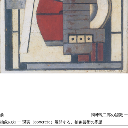
投
過
稿
去
ナ
ビ
の
ゲ
投
ー
稿
シ
ョ
前
岡﨑乾二郎の認識 ー
ン
抽象の力 ー 現実（concrete）展開する、抽象芸術の系譜