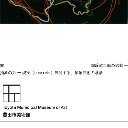
投
過
稿
去
ナ
ビ
の
ゲ
投
ー
稿
シ
ョ
前
岡﨑乾二郎の認識 ー
ン
抽象の力 ー 現実（concrete）展開する、抽象芸術の系譜