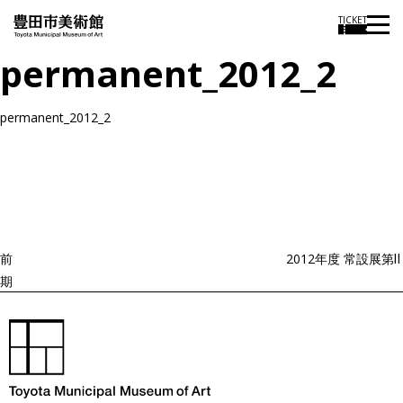
TICKET
permanent_2012_2
permanent_2012_2
投
過
稿
去
ナ
ビ
の
ゲ
投
ー
稿
シ
ョ
前
2012年度 常設展第Ⅱ
ン
期