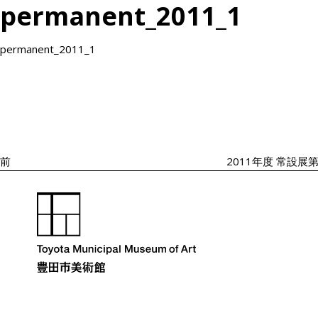
permanent_2011_1
permanent_2011_1
投
過
稿
去
ナ
の
ビ
投
ゲ
ー
稿
シ
前
2011年度 常設展第
ョ
ン