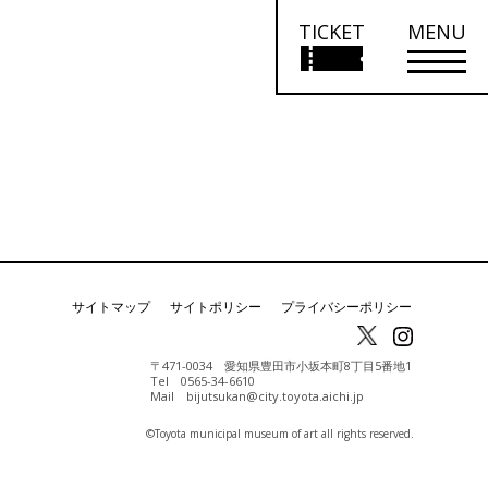
TICKET
MENU
サイトマップ
サイトポリシー
プライバシーポリシー
〒471-0034 愛知県豊田市小坂本町8丁目5番地1
Tel 0565-34-6610
Mail bijutsukan@city.toyota.aichi.jp
©️Toyota municipal museum of art all rights reserved.