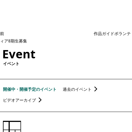
去
ナ
ビ
の
ゲ
投
ー
稿
シ
ョ
前
作品ガイドボランテ
ン
ィア8期生募集
Event
イベント
開催中・開催予定のイベント
過去のイベント
ビデオアーカイブ