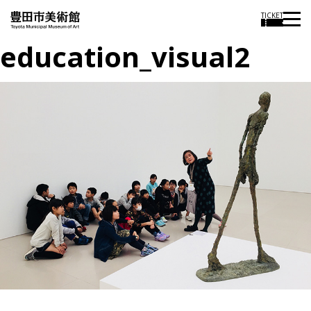
TICKET
education_visual2
投
過
稿