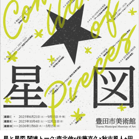
星と星図 関連トーク:森北伸×佐藤克久×秋吉風人+田