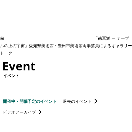
稿
去
ナ
ビ
の
ゲ
投
ー
稿
シ
ョ
前
「徳冨満 ー テーブ
ン
ルの上の宇宙」愛知県美術館・豊田市美術館両学芸員によるギャラリー
トーク
Event
イベント
開催中・開催予定のイベント
過去のイベント
ビデオアーカイブ