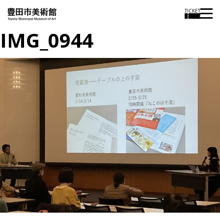
TICKET
IMG_0944
投
過