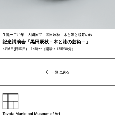
生誕一二〇年 人間国宝 黒田辰秋 木と漆と螺鈿の旅
記念講演会「黒田辰秋－木と漆の芸術－」
4月6日(日曜日) 14時〜（開場：13時30分）
一覧に戻る