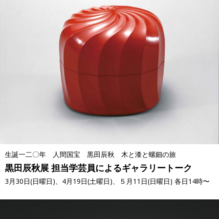
生誕一二〇年 人間国宝 黒田辰秋 木と漆と螺鈿の旅
黒田辰秋展 担当学芸員によるギャラリートーク
3月30日(日曜日)、4月19日(土曜日)、５月11日(日曜日) 各日14時〜