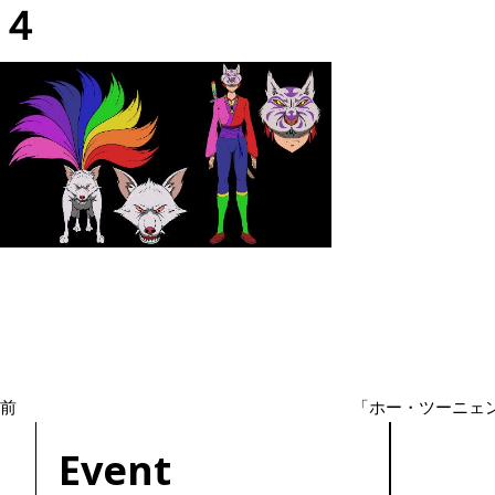
４
投
過
稿
去
ナ
の
ビ
投
ゲ
ー
稿
シ
前
「ホー・ツーニェ
ョ
Event
ン