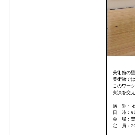
美術館の
美術館で
このワー
実演を交
講 師： 
日 時：9
会 場：豊
定 員：2