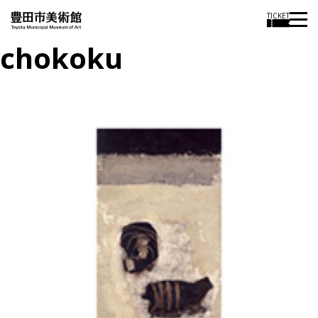
TICKET
chokoku