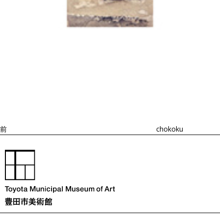
投
過
稿
去
ナ
ビ
の
ゲ
投
ー
稿
シ
ョ
前
chokoku
ン