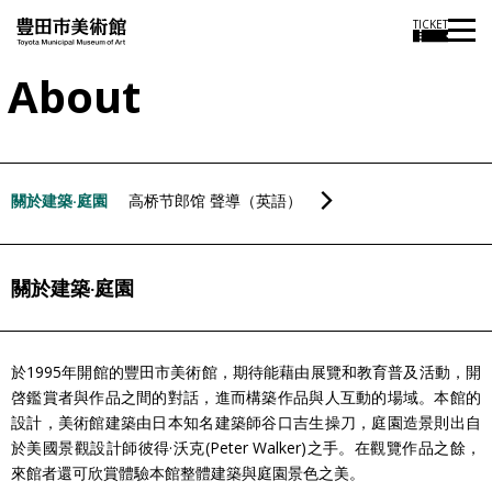
TICKET
About
關於建築‧庭園
高桥节郎馆 聲導（英語）
關於建築‧庭園
於1995年開館的豐田市美術館，期待能藉由展覽和教育普及活動，開
啓鑑賞者與作品之間的對話，進而構築作品與人互動的場域。本館的
設計，美術館建築由日本知名建築師谷口吉生操刀，庭園造景則出自
於美國景觀設計師彼得·沃克(Peter Walker)之手。在觀覽作品之餘，
來館者還可欣賞體驗本館整體建築與庭園景色之美。