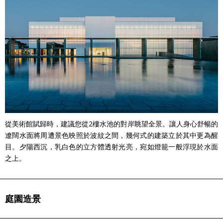
從美術館賦歸時，建議您從2樓水池的對岸眺望全景。讓人身心舒暢的
遼闊水面將周遭景色映照於波紋之間，幾何式的建築立於其中更為醒
目。夕陽西沉，乳白色的立方體透射光亮，宛如燈籠一般浮現於水面
之上。
庭園造景