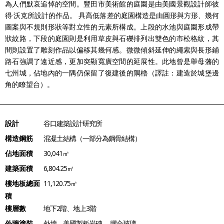
為人們默哀追悼的空間。豐田市美術館的庭園是由美國景觀設計師彼
得‧沃克所設計的作品。 具高低落差的庭園構造是由圓形與方形、幾何
圖案與不規則形狀等對立性的元素所構成。上段的水池與庭園形成帶
狀紋路，下段的庭園則是利用草皮與石礫排列出雙色的市松格紋，其
間則設置了雕刻作品以偏移其幾何感。微微傾斜延伸的繩索與長形鋪
路石強調了遠近感，更加突顯寬廣空間的延展性。此地曾是舉母藩的
七州城，佔地內的一隅仍保留了復建後的隅櫓（譯註：建造於城堡邊
角的瞭望台）。
設計
谷口建築設計研究所
構造鋼筋
混凝土結構（一部分為鋼骨結構）
佔地面積
30,041㎡
建築面積
6,804.25㎡
樓地板總面
11,120.75㎡
積
樓層數
地下2階、地上3階
外牆塗裝
外墻―美國製板岩磚、 膠合玻璃