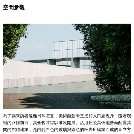
空間參觀
為了讓來訪者遠離日常喧囂，美術館並未直接於入口處現身，隨著蜿
蜒的路徑前行，其全貌才得以漸次開展。活用丘陵高低地勢而配置其
間的館體建築，是由乳白色的玻璃與綠色的板岩所構築而成的直立方