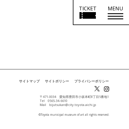
TICKET
MENU
サイトマップ
サイトポリシー
プライバシーポリシー
〒471-0034 愛知県豊田市小坂本町8丁目5番地1
Tel 0565-34-6610
Mail bijutsukan@city.toyota.aichi.jp
©️Toyota municipal museum of art all rights reserved.