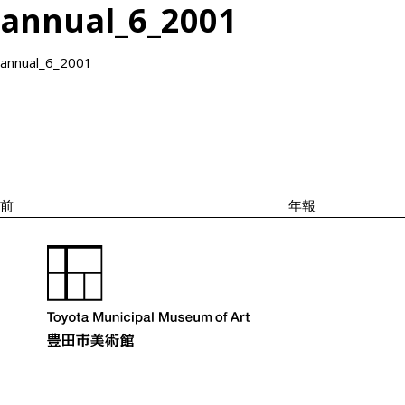
annual_6_2001
annual_6_2001
投
過
稿
去
ナ
の
ビ
投
ゲ
ー
稿
シ
前
年報
ョ
ン