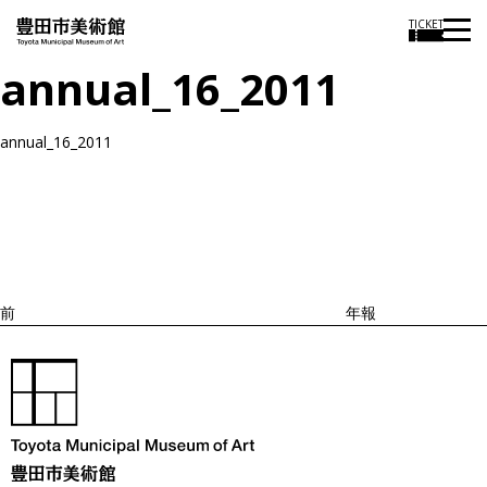
TICKET
annual_16_2011
annual_16_2011
投
過
稿
去
ナ
ビ
の
ゲ
投
ー
稿
シ
ョ
前
年報
ン