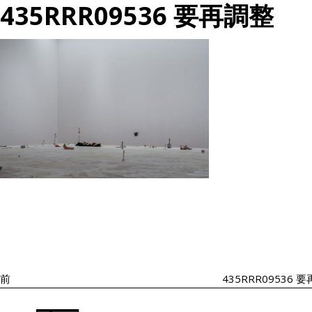
435RRR09536 要再調整
投
過
稿
去
ナ
の
ビ
投
ゲ
ー
稿
シ
前
435RRR09536 
ョ