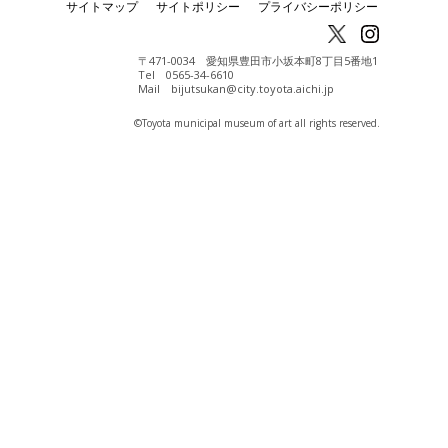
サイトマップ
サイトポリシー
プライバシーポリシー
〒471-0034 愛知県豊田市小坂本町8丁目5番地1
Tel 0565-34-6610
Mail bijutsukan@city.toyota.aichi.jp
©️Toyota municipal museum of art all rights reserved.